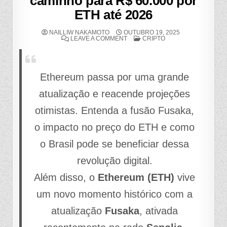
caminho para R$ 60.000 por
ETH até 2026
NAILLIW NAKAMOTO
OUTUBRO 19, 2025
ON
POSTED
LEAVE A COMMENT
CRIPTO
👑
IN
ETHEREUM
SURPREENDE:
ATUALIZAÇÃO
FUSAKA
E
Ethereum passa por uma grande
O
CAMINHO
atualização e reacende projeções
PARA
R$
60.000
otimistas. Entenda a fusão Fusaka,
POR
ETH
ATÉ
o impacto no preço do ETH e como
2026
o Brasil pode se beneficiar dessa
revolução digital.
Além disso, o
Ethereum (ETH)
vive
um novo momento histórico com a
atualização
Fusaka
, ativada