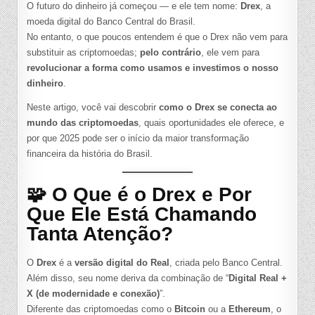
O futuro do dinheiro já começou — e ele tem nome:
Drex
, a
E
CRIPTOMOEDAS:
moeda digital do Banco Central do Brasil.
COMO
O
No entanto, o que poucos entendem é que o Drex não vem para
REAL
DIGITAL
substituir as criptomoedas;
pelo contrário
, ele vem para
VAI
revolucionar a forma como usamos e investimos o nosso
TRANSFORMAR
O
dinheiro
.
DINHEIRO
NO
BRASIL
Neste artigo, você vai descobrir
como o Drex se conecta ao
E
CRIAR
mundo das criptomoedas
, quais oportunidades ele oferece, e
NOVAS
OPORTUNIDADES
por que 2025 pode ser o início da maior transformação
financeira da história do Brasil.
🧩 O Que é o Drex e Por
Que Ele Está Chamando
Tanta Atenção?
O
Drex
é a
versão digital do Real
, criada pelo Banco Central.
Além disso, seu nome deriva da combinação de “
Digital Real +
X (de modernidade e conexão)
”.
Diferente das criptomoedas como o
Bitcoin
ou a
Ethereum
, o