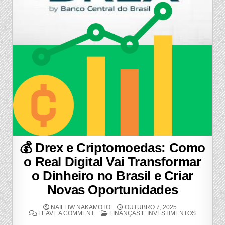
💰 Drex e Criptomoedas: Como
o Real Digital Vai Transformar
o Dinheiro no Brasil e Criar
Novas Oportunidades
NAILLIW NAKAMOTO
OUTUBRO 7, 2025
ON
POSTED
LEAVE A COMMENT
FINANÇAS E INVESTIMENTOS
💰
IN
DREX