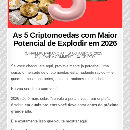
As 5 Criptomoedas com Maior
Potencial de Explodir em 2026
NAILLIW NAKAMOTO
OUTUBRO 8, 2025
ON
POSTED
LEAVE A COMMENT
CRIPTO
AS
IN
5
Se você chegou até aqui, provavelmente já percebeu uma
CRIPTOMOEDAS
COM
coisa: o mercado de criptomoedas está mudando rápido — e
MAIOR
POTENCIAL
quem se posiciona antes, colhe os maiores resultados.
DE
EXPLODIR
EM
Eu vou ser direto com você.
2026
2026 não é mais sobre “se vale a pena investir em cripto”…
é sobre
em quais projetos você deve estar antes da próxima
grande alta
.
E é exatamente isso que vou te mostrar aqui.