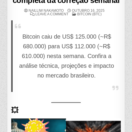
completa da correção semanal
NAILLIW NAKAMOTO
OUTUBRO 16, 2025
ON
POSTED
LEAVE A COMMENT
BITCOIN (BTC)
BITCOIN
IN
RECUA
DE
US$
125.000
PARA
Bitcoin caiu de US$ 125.000 (~R$
US$
112.000:
680.000) para US$ 112.000 (~R$
ANÁLISE
COMPLETA
DA
610.000) nesta semana. Confira a
CORREÇÃO
SEMANAL
análise técnica, projeções e impacto
no mercado brasileiro.
💥